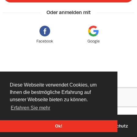
Oder anmelden mit
Facebook
Google
Diese Webseite verwendet Cookies, um
Ihnen die bestmögliche Erfahrung auf
unserer Webseite bieten zu können.
Erfahren Sie mehr
©
2026 - Powered by
Tixly
AGBs
Datenschutz
Ok!