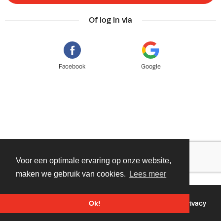
Of log in via
Facebook
Google
Voor een optimale ervaring op onze website,
maken we gebruik van cookies.
Lees meer
©
2026 - Powered by
Tixly
Voorwaarden
Privacy
Ok!