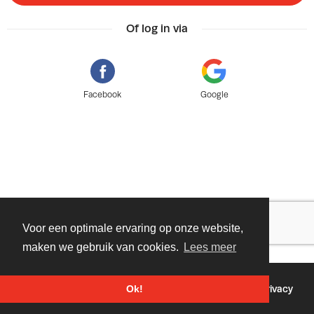
Of log in via
Facebook
Google
Voor een optimale ervaring op onze website,
maken we gebruik van cookies.
Lees meer
©
2026 - Powered by
Tixly
Voorwaarden
Privacy
Ok!