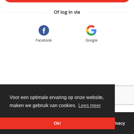
Of log in via
Facebook
Google
Voor een optimale ervaring op onze website,
maken we gebruik van cookies.
Lees meer
©
2026 - Powered by
Tixly
Voorwaarden
Privacy
Ok!