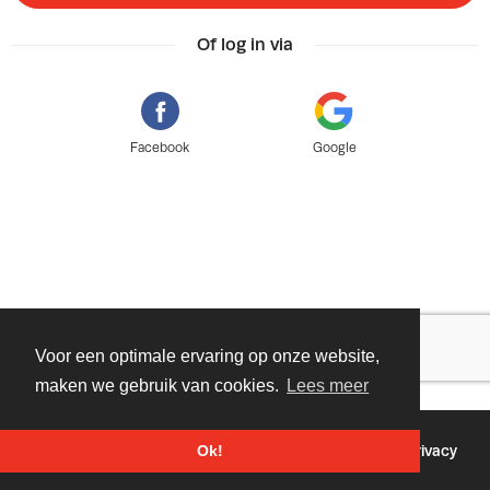
Of log in via
Facebook
Google
Voor een optimale ervaring op onze website,
maken we gebruik van cookies.
Lees meer
©
2026 - Powered by
Tixly
Voorwaarden
Privacy
Ok!