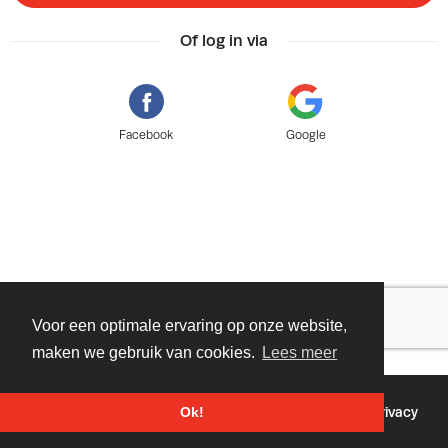
Of log in via
Facebook
Google
Voor een optimale ervaring op onze website,
maken we gebruik van cookies.
Lees meer
©
2026 - Powered by
Tixly
Voorwaarden
Privacy
Ok!