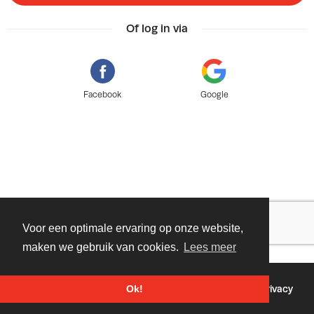
Of log in via
Facebook
Google
Voor een optimale ervaring op onze website,
maken we gebruik van cookies.
Lees meer
©
2026 - Powered by
Tixly
Voorwaarden
Privacy
Ok!