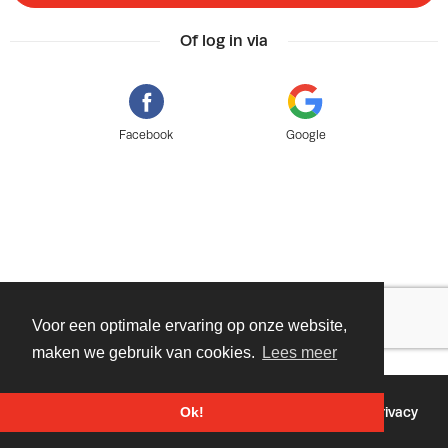
Of log in via
Facebook
Google
Voor een optimale ervaring op onze website,
maken we gebruik van cookies.
Lees meer
©
2026 - Powered by
Tixly
Voorwaarden
Privacy
Ok!