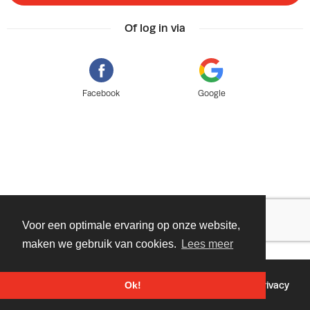
Of log in via
Facebook
Google
Voor een optimale ervaring op onze website,
maken we gebruik van cookies.
Lees meer
©
2026 - Powered by
Tixly
Voorwaarden
Privacy
Ok!