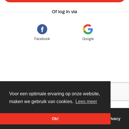
Of log in via
Facebook
Google
Voor een optimale ervaring op onze website,
maken we gebruik van cookies.
Lees meer
©
2026 - Powered by
Tixly
Voorwaarden
Privacy
Ok!