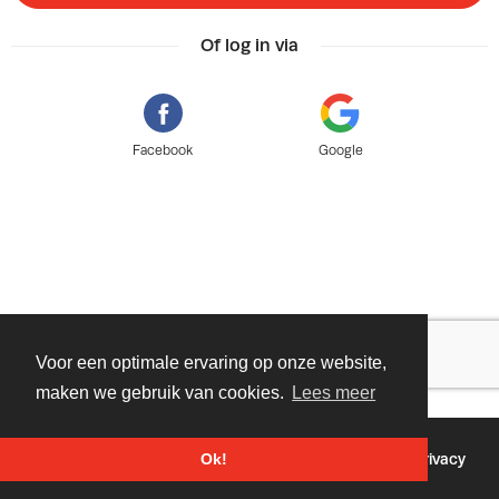
Of log in via
Facebook
Google
Voor een optimale ervaring op onze website,
maken we gebruik van cookies.
Lees meer
©
2026 - Powered by
Tixly
Voorwaarden
Privacy
Ok!