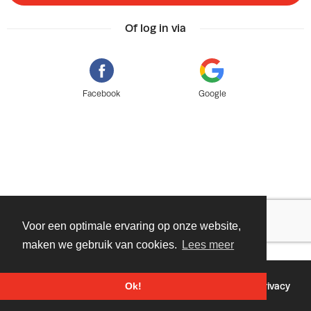
Of log in via
Facebook
Google
Voor een optimale ervaring op onze website,
maken we gebruik van cookies.
Lees meer
©
2026 - Powered by
Tixly
Voorwaarden
Privacy
Ok!