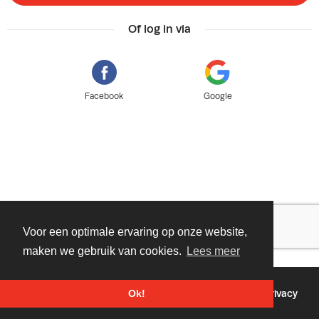
Of log in via
Facebook
Google
Voor een optimale ervaring op onze website,
maken we gebruik van cookies.
Lees meer
©
2026 - Powered by
Tixly
Voorwaarden
Privacy
Ok!